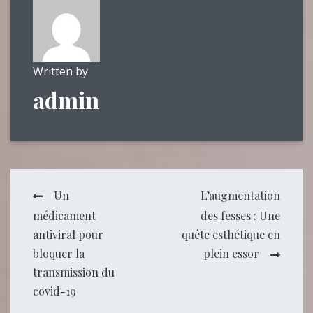
Written by
admin
Navigation
Un
L’augmentation
médicament
des fesses : Une
de
antiviral pour
quête esthétique en
bloquer la
plein essor
l’article
transmission du
covid-19