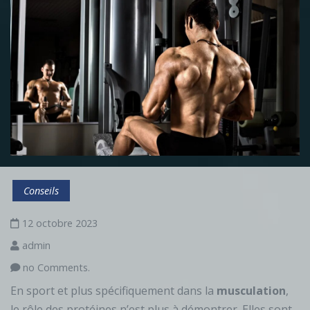
Conseils
12 octobre 2023
admin
no Comments.
En sport et plus spécifiquement dans la
musculation
,
le rôle des protéines n’est plus à démontrer. Elles sont