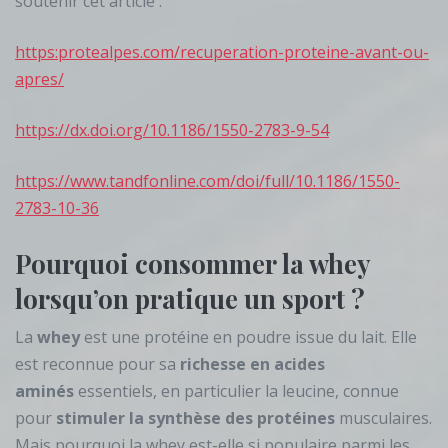
soutenir cet article :
https:protealpes.com/recuperation-proteine-avant-ou-
apres/
https://dx.doi.org/10.1186/1550-2783-9-54
https://www.tandfonline.com/doi/full/10.1186/1550-
2783-10-36
Pourquoi consommer la whey
lorsqu’on pratique un sport ?
La
whey
est une protéine en poudre issue du lait. Elle
est reconnue pour sa
richesse en acides
aminés
essentiels, en particulier la leucine, connue
pour
stimuler la synthèse des protéines
musculaires.
Mais pourquoi la whey est-elle si populaire parmi les