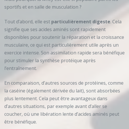
sportifs et en salle de musculation ?
Tout d’abord, elle est
particulièrement digeste
. Cela
signifie que ses acides aminés sont rapidement
disponibles pour soutenir la réparation et la croissance
musculaire, ce qui est particulièrement utile après un
exercice intense. Son assimilation rapide sera bénéfique
pour stimuler la synthèse protéique après
l’entraînement.
En comparaison, d’autres sources de protéines, comme
la caséine (également dérivée du lait), sont absorbées
plus lentement. Cela peut être avantageux dans
d’autres situations, par exemple avant d’aller se
coucher, où une libération lente d’acides aminés peut
être bénéfique.