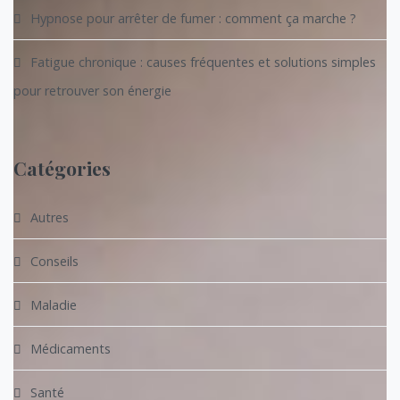
Hypnose pour arrêter de fumer : comment ça marche ?
Fatigue chronique : causes fréquentes et solutions simples
pour retrouver son énergie
Catégories
Autres
Conseils
Maladie
Médicaments
Santé