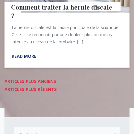
Comment traiter la hernie discale 
?
La hernie discale est la cause principale de la sciatique.
Celle-ci se reconnait par une douleur plus ou moins
intense au niveau de la lombaire. […]
READ MORE
Navigation
ARTICLES PLUS ANCIENS
ARTICLES PLUS RÉCENTS
des
articles
Rechercher :