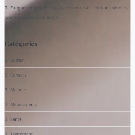
Fatigue chronique : causes fréquentes et solutions simples
pour retrouver son énergie
Catégories
Autres
Conseils
Maladie
Médicaments
Santé
Traitement