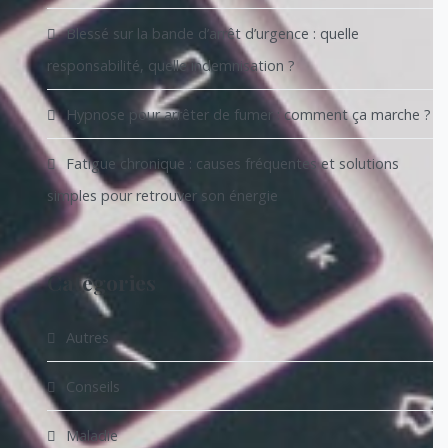
Blessé sur la bande d’arrêt d’urgence : quelle
responsabilité, quelle indemnisation ?
Hypnose pour arrêter de fumer : comment ça marche ?
Fatigue chronique : causes fréquentes et solutions
simples pour retrouver son énergie
Catégories
Autres
Conseils
Maladie