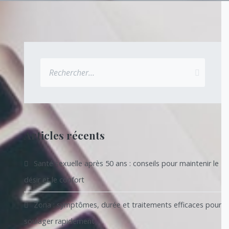
Rechercher :
Articles récents
Santé sexuelle après 50 ans : conseils pour maintenir le
désir et le confort
Zona : symptômes, durée et traitements efficaces pour
soulager rapidement