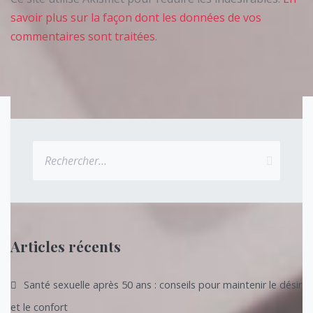
savoir plus sur la façon dont les données de vos
commentaires sont traitées
.
Rechercher :
Articles récents
Santé sexuelle après 50 ans : conseils pour maintenir le désir
et le confort