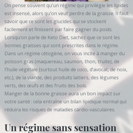
On pense souvent qu’un régime qui privilégie les lipides
est insensé, alors qu’on veut perdre de la graisse. Il faut
savoir que ce sont les glucides qui se stockent
facilement et finissent par faire gagner du poids.
Lorsqu’on parle de Keto Diet, sachez que ce sont les
bonnes graisses qui sont prescrites dans le régime.
Dans un régime cétogène, on vous incite à manger du
poisson gras (maquereau, saumon, thon, truite), de
l’huile végétale (surtout huile de coco, d’avocat, de noix,
etc.), de la viande, des produits laitiers, des légumes
verts, des œufs et des fruits des bois.
Manger de la bonne graisse aura un bon impact sur
votre santé : cela entraîne un bilan lipidique normal qui
réduira les risques de maladies cardio-vasculaires.
Un régime sans sensation