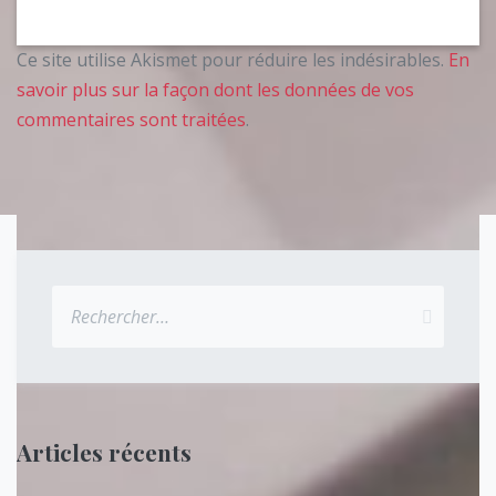
Ce site utilise Akismet pour réduire les indésirables.
En
savoir plus sur la façon dont les données de vos
commentaires sont traitées
.
Rechercher :
Articles récents