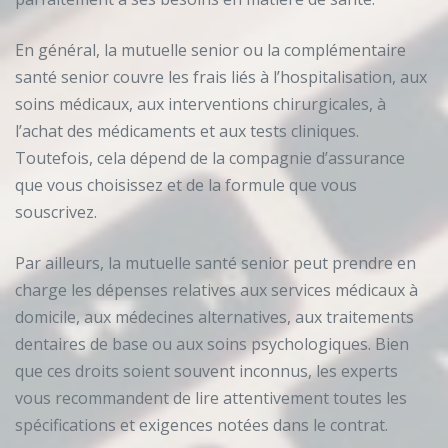
En général, la mutuelle senior ou la complémentaire
santé senior couvre les frais liés à l’hospitalisation, aux
soins médicaux, aux interventions chirurgicales, à
l’achat des médicaments et aux tests cliniques.
Toutefois, cela dépend de la compagnie d’assurance
que vous choisissez et de la formule que vous
souscrivez.
Par ailleurs, la mutuelle santé senior peut prendre en
charge les dépenses relatives aux services médicaux à
domicile, aux médecines alternatives, aux traitements
dentaires de base ou aux soins psychologiques. Bien
que ces droits soient souvent inconnus, les experts
vous recommandent de lire attentivement toutes les
spécifications et exigences notées dans le contrat.