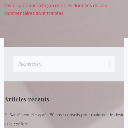
savoir plus sur la façon dont les données de vos
commentaires sont traitées
.
Rechercher :
Articles récents
Santé sexuelle après 50 ans : conseils pour maintenir le désir
et le confort