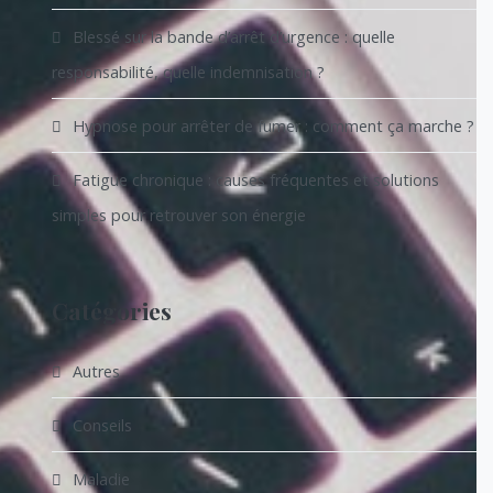
Blessé sur la bande d’arrêt d’urgence : quelle
responsabilité, quelle indemnisation ?
Hypnose pour arrêter de fumer : comment ça marche ?
Fatigue chronique : causes fréquentes et solutions
simples pour retrouver son énergie
Catégories
Autres
Conseils
Maladie