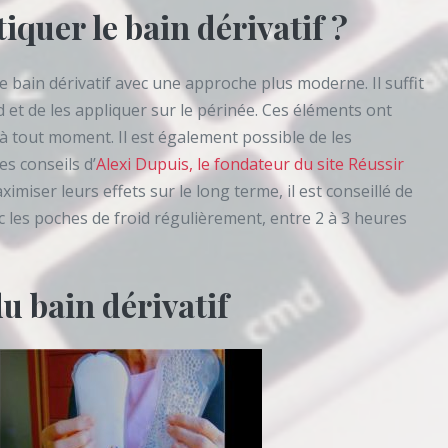
quer le bain dérivatif ?
le bain dérivatif avec une approche plus moderne. Il suffit
id et de les appliquer sur le périnée. Ces éléments ont
s à tout moment. Il est également possible de les
es conseils d’
Alexi Dupuis, le fondateur du site Réussir
ximiser leurs effets sur le long terme, il est conseillé de
vec les poches de froid régulièrement, entre 2 à 3 heures
du bain dérivatif