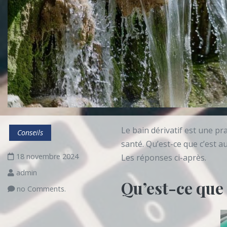
Le bain dérivatif est une p
Conseils
santé. Qu’est-ce que c’est a
18 novembre 2024
Les réponses ci-après.
admin
Qu’est-ce que 
no Comments.