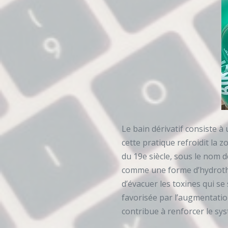
Le bain dérivatif consiste à 
cette pratique refroidit la z
du 19e siècle, sous le nom de
comme une forme d’hydrothér
d’évacuer les toxines qui se
favorisée par l’augmentation
contribue à renforcer le sy