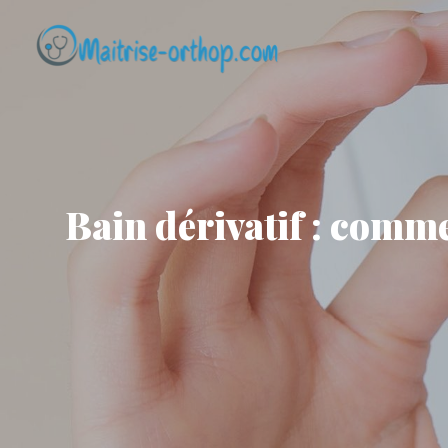
Skip
to
content
Bain dérivatif : commen