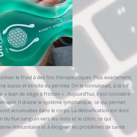
utiliser le froid à des fins thérapeutiques. Plus exactement,
one basse et étroite du périnée. On le connaissait, à la fin
 » bain de siège à friction « . Aujourd’hui, il est considéré
apie. Il draine le système lymphatique, ce qui permet
 sont accumulées dans le corps. La détoxification est donc
 du flux sanguin vers les reins et le côlon, ce qui
stème immunitaire et à éloigner les problèmes de santé.